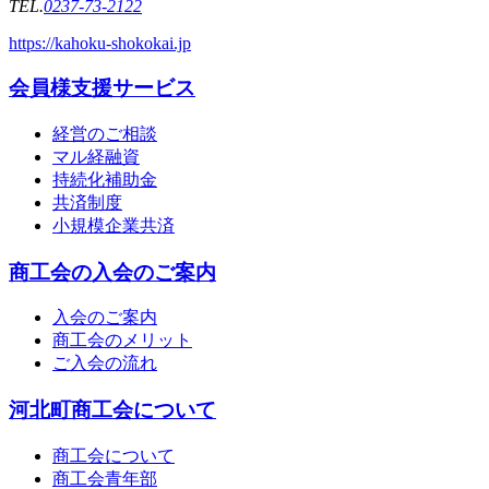
TEL.
0237-73-2122
https://kahoku-shokokai.jp
会員様支援サービス
経営のご相談
マル経融資
持続化補助金
共済制度
小規模企業共済
商工会の入会のご案内
入会のご案内
商工会のメリット
ご入会の流れ
河北町商工会について
商工会について
商工会青年部