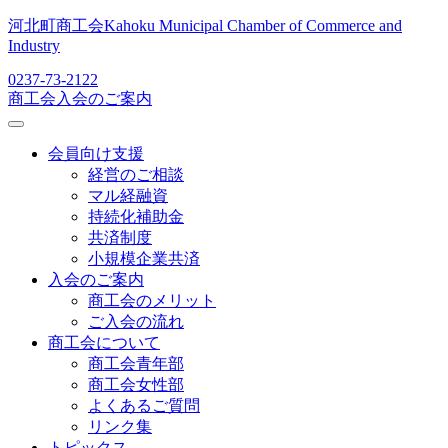
河北町商工会
Kahoku Municipal Chamber of Commerce and
Industry
0237-73-2122
商工会入会のご案内
会員向け支援
経営のご相談
マル経融資
持続化補助金
共済制度
小規模企業共済
入会のご案内
商工会のメリット
ご入会の流れ
商工会について
商工会青年部
商工会女性部
よくあるご質問
リンク集
トピックス