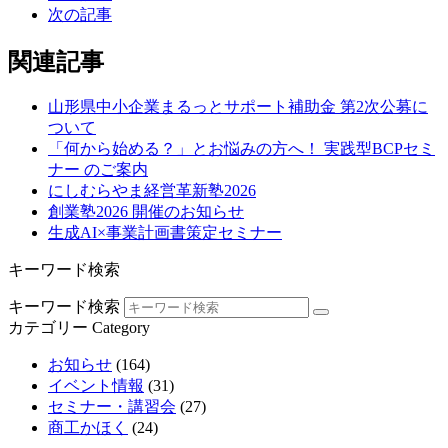
次の記事
関連記事
山形県中小企業まるっとサポート補助金 第2次公募に
ついて
「何から始める？」とお悩みの方へ！ 実践型BCPセミ
ナー のご案内
にしむらやま経営革新塾2026
創業塾2026 開催のお知らせ
生成AI×事業計画書策定セミナー
キーワード検索
キーワード検索
カテゴリー
Category
お知らせ
(164)
イベント情報
(31)
セミナー・講習会
(27)
商工かほく
(24)