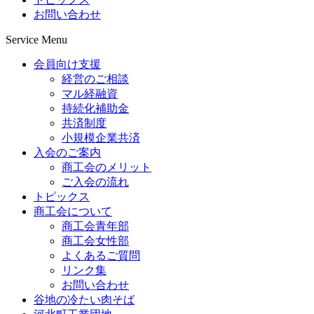
お問い合わせ
Service Menu
会員向け支援
経営のご相談
マル経融資
持続化補助金
共済制度
小規模企業共済
入会のご案内
商工会のメリット
ご入会の流れ
トピックス
商工会について
商工会青年部
商工会女性部
よくあるご質問
リンク集
お問い合わせ
谷地の冷たい肉そば