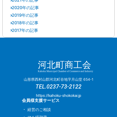
2021年の記事
12月
(8)
11月
(2)
10月
(3)
8月
(1)
2020年の記事
12月
(2)
11月
(1)
9月
(6)
9月
(1)
7月
(1)
2019年の記事
11月
(1)
11月
(1)
10月
(5)
8月
(2)
8月
(1)
6月
(1)
2018年の記事
12月
(10)
10月
(1)
10月
(5)
9月
(3)
7月
(2)
7月
(1)
5月
(3)
2017年の記事
12月
(4)
10月
(1)
7月
(1)
9月
(6)
8月
(3)
6月
(6)
6月
(2)
4月
(1)
12月
(2)
11月
(1)
9月
(1)
5月
(2)
8月
(8)
7月
(2)
5月
(1)
5月
(1)
2月
(1)
11月
(3)
10月
(4)
8月
(1)
4月
(5)
7月
(3)
6月
(3)
4月
(1)
4月
(3)
1月
(2)
10月
(1)
9月
(4)
7月
(3)
3月
(4)
6月
(1)
5月
(1)
3月
(1)
3月
(1)
9月
(2)
8月
(2)
河北町商工会
5月
(5)
2月
(1)
5月
(7)
4月
(3)
2月
(2)
2月
(1)
8月
(2)
7月
(5)
3月
(1)
1月
(1)
4月
(1)
3月
(4)
Kahoku Municipal Chamber of Commerce and Industry
1月
(1)
7月
(4)
5月
(5)
1月
(4)
3月
(1)
山形県西村山郡河北町谷地字月山堂 654-1
2月
(2)
6月
(2)
TEL.
0237-73-2122
4月
(2)
2月
(2)
1月
(2)
2月
(2)
1月
(4)
https://kahoku-shokokai.jp
会員様支援サービス
1月
(1)
経営のご相談