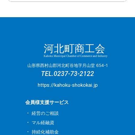
6月
(2)
4月
(1)
12月
(2)
11月
(1)
9月
(1)
5月
(2)
8月
(8)
7月
(2)
5月
(1)
5月
(1)
2月
(1)
11月
(3)
10月
(4)
8月
(1)
4月
(5)
7月
(3)
6月
(3)
4月
(1)
4月
(3)
1月
(2)
10月
(1)
9月
(4)
7月
(3)
3月
(4)
6月
(1)
5月
(1)
3月
(1)
3月
(1)
9月
(2)
8月
(2)
5月
(5)
2月
(1)
5月
(7)
4月
(3)
2月
(2)
2月
(1)
8月
(2)
7月
(5)
3月
(1)
1月
(1)
河北町商工会
4月
(1)
3月
(4)
1月
(1)
7月
(4)
5月
(5)
1月
(4)
3月
(1)
2月
(2)
Kahoku Municipal Chamber of Commerce and Industry
6月
(2)
4月
(2)
山形県西村山郡河北町谷地字月山堂 654-1
2月
(2)
1月
(2)
2月
(2)
TEL.
0237-73-2122
1月
(4)
1月
(1)
https://kahoku-shokokai.jp
会員様支援サービス
経営のご相談
マル経融資
持続化補助金