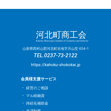
8月
(8)
7月
(2)
5月
(1)
5月
(1)
2月
(1)
11月
(3)
10月
(4)
8月
(1)
4月
(5)
7月
(3)
6月
(3)
4月
(1)
4月
(3)
1月
(2)
10月
(1)
9月
(4)
7月
(3)
3月
(4)
6月
(1)
5月
(1)
3月
(1)
3月
(1)
9月
(2)
8月
(2)
5月
(5)
2月
(1)
5月
(7)
4月
(3)
2月
(2)
2月
(1)
8月
(2)
7月
(5)
3月
(1)
1月
(1)
河北町商工会
4月
(1)
3月
(4)
1月
(1)
7月
(4)
5月
(5)
1月
(4)
3月
(1)
2月
(2)
Kahoku Municipal Chamber of Commerce and Industry
6月
(2)
4月
(2)
山形県西村山郡河北町谷地字月山堂 654-1
2月
(2)
1月
(2)
2月
(2)
TEL.
0237-73-2122
1月
(4)
1月
(1)
https://kahoku-shokokai.jp
会員様支援サービス
経営のご相談
マル経融資
持続化補助金
共済制度