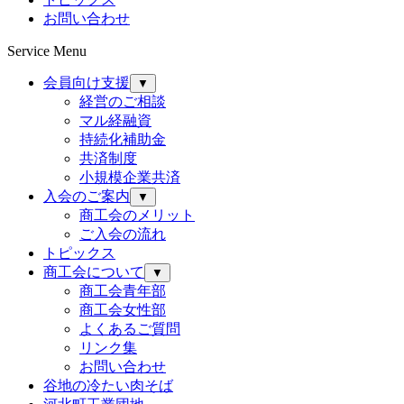
お問い合わせ
Service Menu
会員向け支援
▼
経営のご相談
マル経融資
持続化補助金
共済制度
小規模企業共済
入会のご案内
▼
商工会のメリット
ご入会の流れ
トピックス
商工会について
▼
商工会青年部
商工会女性部
よくあるご質問
リンク集
お問い合わせ
谷地の冷たい肉そば