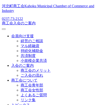
河北町商工会
Kahoku Municipal Chamber of Commerce and
Industry
0237-73-2122
商工会入会のご案内
会員向け支援
経営のご相談
マル経融資
持続化補助金
共済制度
小規模企業共済
入会のご案内
商工会のメリット
ご入会の流れ
商工会について
商工会青年部
商工会女性部
よくあるご質問
リンク集
トピックス