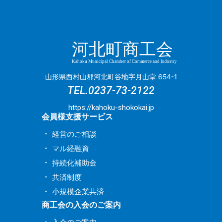
9月
(1)
5月
(2)
8月
(8)
7月
(2)
5月
(1)
5月
(1)
2月
(1)
11月
(3)
10月
(4)
8月
(1)
4月
(5)
7月
(3)
6月
(3)
4月
(1)
4月
(3)
1月
(2)
10月
(1)
9月
(4)
7月
(3)
3月
(4)
6月
(1)
5月
(1)
3月
(1)
3月
(1)
9月
(2)
8月
(2)
河北町商工会
5月
(5)
2月
(1)
5月
(7)
4月
(3)
2月
(2)
2月
(1)
8月
(2)
7月
(5)
3月
(1)
1月
(1)
4月
(1)
3月
(4)
Kahoku Municipal Chamber of Commerce and Industry
1月
(1)
7月
(4)
5月
(5)
1月
(4)
3月
(1)
山形県西村山郡河北町谷地字月山堂 654-1
2月
(2)
6月
(2)
TEL.
0237-73-2122
4月
(2)
2月
(2)
1月
(2)
2月
(2)
1月
(4)
https://kahoku-shokokai.jp
会員様支援サービス
1月
(1)
経営のご相談
マル経融資
持続化補助金
共済制度
小規模企業共済
商工会の入会のご案内