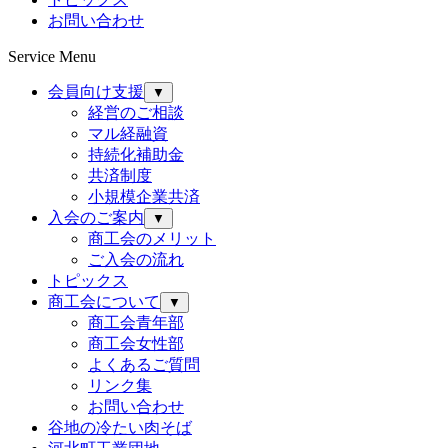
お問い合わせ
Service Menu
会員向け支援
▼
経営のご相談
マル経融資
持続化補助金
共済制度
小規模企業共済
入会のご案内
▼
商工会のメリット
ご入会の流れ
トピックス
商工会について
▼
商工会青年部
商工会女性部
よくあるご質問
リンク集
お問い合わせ
谷地の冷たい肉そば