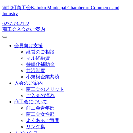
河北町商工会
Kahoku Municipal Chamber of Commerce and
Industry
0237-73-2122
商工会入会のご案内
会員向け支援
経営のご相談
マル経融資
持続化補助金
共済制度
小規模企業共済
入会のご案内
商工会のメリット
ご入会の流れ
商工会について
商工会青年部
商工会女性部
よくあるご質問
リンク集
トピックス