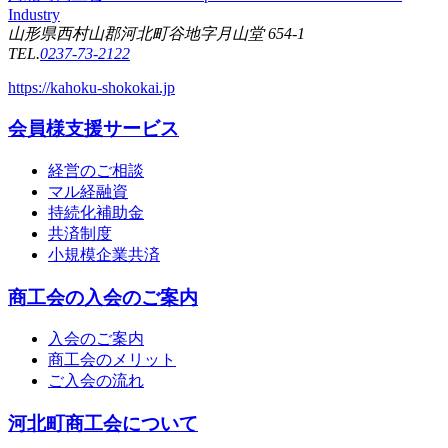
Industry
山形県西村山郡河北町谷地字月山堂 654-1
TEL.
0237-73-2122
https://kahoku-shokokai.jp
会員様支援サービス
経営のご相談
マル経融資
持続化補助金
共済制度
小規模企業共済
商工会の入会のご案内
入会のご案内
商工会のメリット
ご入会の流れ
河北町商工会について