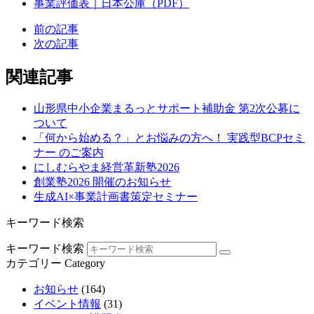
事業評価表｜日本公庫（PDF）
前の記事
次の記事
関連記事
山形県中小企業まるっとサポート補助金 第2次公募に
ついて
「何から始める？」とお悩みの方へ！ 実践型BCPセミ
ナー のご案内
にしむらやま経営革新塾2026
創業塾2026 開催のお知らせ
生成AI×事業計画書策定セミナー
キーワード検索
キーワード検索
カテゴリー
Category
お知らせ
(164)
イベント情報
(31)